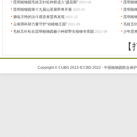
昆明植物园毛枝五针松种群进入“盛花期”
昆明植
2022-04
昆明植物园第十九届山茶展即将开展
昆明植
2022-01
濒临灭绝的法斗观音座莲再发现
昆明植
2021-12
云南用科研力量守护“动植物王国”
毛枝五
2021-09
毛枝五针松在昆明植物园极小种群野生植物专类园
少年思
2021-08
【
Copyright © CUBG 2013-ICCBG 2022 - 中国植物园