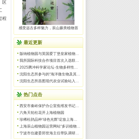
、区
工
过程
感受远古多样魅力，辰山蕨类植物首
最近更新
版纳植物园与英国爱丁堡皇家植物园续签合作备忘录
我所国际科技合作项目首次入选联合国优秀实践案例
2025腾冲科学家论坛·生物多样性与现代农业论坛在腾冲举
沈阳生态所参与的“海洋微生物及其活性物质在创新药物和
沈阳生态所昌图现代农业试验站入选2025年农业农村部现代
热门点击
西安市秦岭保护办公室焦维发书记调研秦岭国家植物园
六角天轮柱花开上海植物园
珍稀杜鹃品种‘绿色光辉’绽放上海植物园
上海辰山植物园运营网站“多识植物百科”迎来试运营一周
宁波市住建委郑世海主任带队调研宁波植物园建设