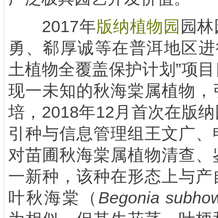
2017
年
版纳植物园
园林
勇、郗厚诚等在普洱地区进
土植物全覆盖保护计划”项
现一未知的秋海棠属植物，
培，
2018
年
12
月首次在版纳
引种与信息管理组王文广、
对苗圃秋海棠属植物清查、
一新种，该种在形态上与产
叶秋海棠（
Begonia subho