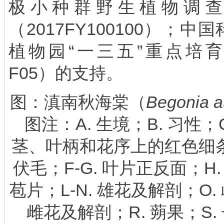
极小种群野生植物调
（
2017FY100100
）；中国
植物园“一三五”重点培
F05
）的支持。
图：滇南秋海棠（
Begonia a
图注：A. 生境；B. 习性；
茎、叶柄和花序上的红色细条
伏毛；F-G. 叶片正反面；H. 
苞片；L-N. 雄花及解剖；O.
雌花及解剖；R. 蒴果；S