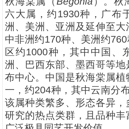
秋海棠属（
Begonia
）。秋
六大属，约
1930
种，广布
洲、美洲、亚洲及延伸至大
中非洲约
170
种、美洲约
760
区约
1000
种，其中中国、
洲、巴西东部、墨西哥等地
布中心。
中国是秋海棠属植
一，约
204
种，其中云南分
该属
种类繁多、形态各异
，
研究的热点类群，且
品种丰
广泛
极
具园艺开发价值。