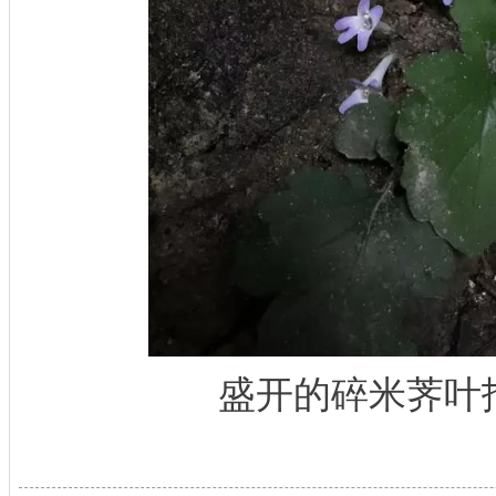
盛开的碎米荠叶