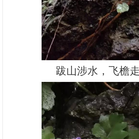
跋山涉水，飞檐