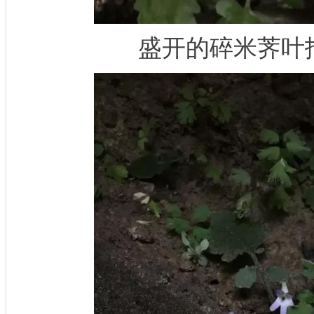
盛开的碎米荠叶