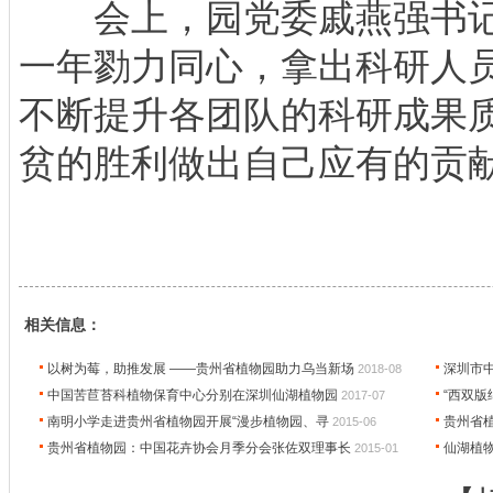
会上，园党委戚燕强书记
一年勠力同心，拿出科研人
不断提升各团队的科研成果
贫的胜利做出自己应有的贡
相关信息：
以树为莓，助推发展 ——贵州省植物园助力乌当新场
深圳市
2018-08
中国苦苣苔科植物保育中心分别在深圳仙湖植物园
“西双
2017-07
南明小学走进贵州省植物园开展“漫步植物园、寻
贵州省植
2015-06
贵州省植物园：中国花卉协会月季分会张佐双理事长
仙湖植
2015-01