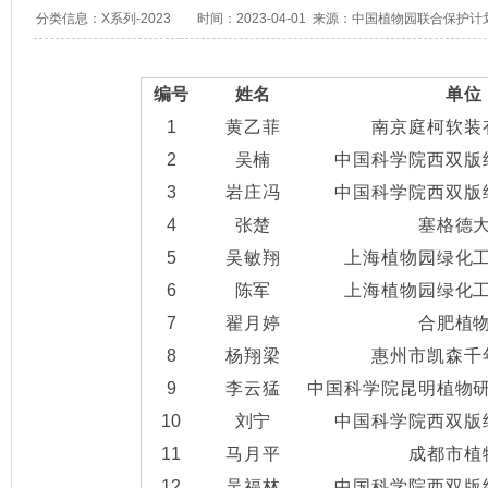
分类信息：
X系列
-
2023
时间：2023-04-01 来源：
中国植物园联合保护计
编号
姓名
单位
1
黄乙菲
南京庭柯软装
2
吴楠
中国科学院西双版
3
岩庄冯
中国科学院西双版
4
张楚
塞格德
5
吴敏翔
上海植物园绿化
6
陈军
上海植物园绿化
7
翟月婷
合肥植
8
杨翔梁
惠州市凯森千
9
李云猛
中国科学院昆明植物
10
刘宁
中国科学院西双版
11
马月平
成都市植
12
吴福林
中国科学院西双版