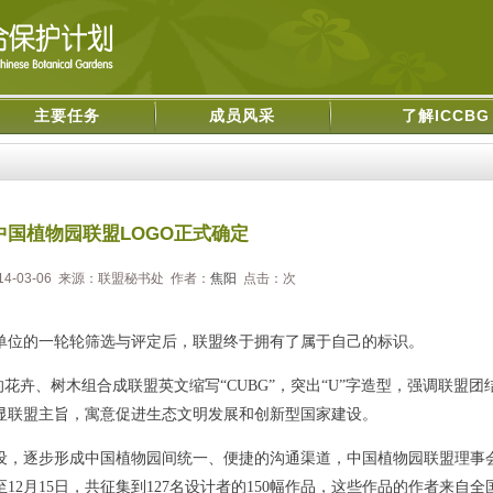
主要任务
成员风采
了解ICCBG
中国植物园联盟LOGO正式确定
14-03-06 来源：联盟秘书处 作者：
焦阳
点击：
次
单位的一轮轮筛选与评定后，联盟终于拥有了属于自己的标识。
卉、树木组合成联盟英文缩写“CUBG”，突出“U”字造型，强调联盟团
显联盟主旨，寓意促进生态文明发展和创新型国家建设。
，逐步形成中国植物园间统一、便捷的沟通渠道，中国植物园联盟理事
12月15日，共征集到127名设计者的150幅作品，这些作品的作者来自全