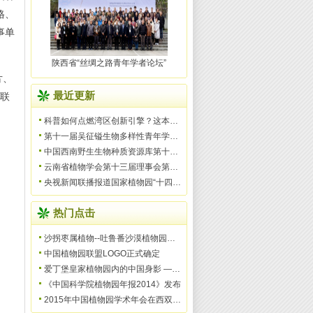
格、
事单
陕西省“丝绸之路青年学者论坛”
片、
最近更新
等联
科普如何点燃湾区创新引擎？这本书给出“战略答案”
第十一届吴征镒生物多样性青年学术论坛在昆明举办
中国西南野生生物种质资源库第十八届学术年会顺利召开
云南省植物学会第十三届理事会第五次会议在昆明植物所召
央视新闻联播报道国家植物园“十四五”期间野生植物保护
热门点击
沙拐枣属植物--吐鲁番沙漠植物园的镇园之宝
中国植物园联盟LOGO正式确定
爱丁堡皇家植物园内的中国身影 ——联盟人才培训计划进
《中国科学院植物园年报2014》发布
2015年中国植物园学术年会在西双版纳开幕