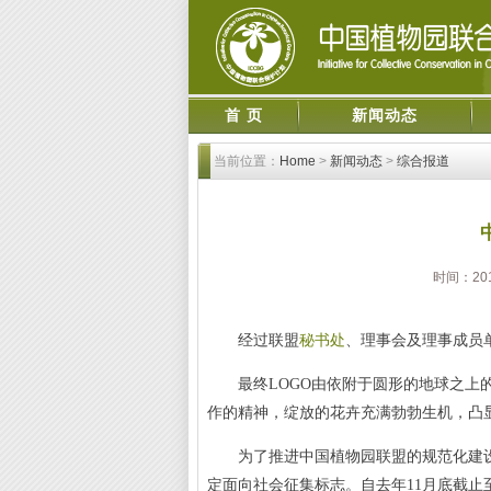
首 页
新闻动态
当前位置：
Home
>
新闻动态
>
综合报道
时间：20
经过联盟
秘书处
、理事会及理事成员
最终LOGO由依附于圆形的地球之上的花
作的精神，绽放的花卉充满勃勃生机，凸
为了推进中国植物园联盟的规范化建设
定面向社会征集标志。自去年11月底截止至