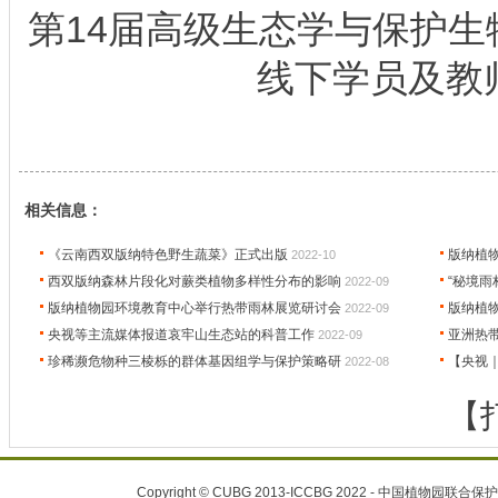
第14届高级生态学与保护
线下学员及教
相关信息：
《云南西双版纳特色野生蔬菜》正式出版
版纳植物
2022-10
西双版纳森林片段化对蕨类植物多样性分布的影响
“秘境雨
2022-09
版纳植物园环境教育中心举行热带雨林展览研讨会
版纳植
2022-09
央视等主流媒体报道哀牢山生态站的科普工作
亚洲热
2022-09
珍稀濒危物种三棱栎的群体基因组学与保护策略研
【央视
2022-08
【
Copyright © CUBG 2013-ICCBG 2022 - 中国植物园