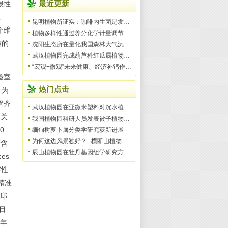
限性
最近更新
则
昆明植物所证实：咖啡内生菌是发酵改善咖啡风味的源泉之一
个维
植物多样性通过养分化学计量调节纬度梯度上土壤氮磷对碳
质的
沈阳生态所在量化我国森林大气沉降氮固持及其对森林碳汇
武汉植物园完成葫芦科红瓜属植物民族植物学、植物化学、
“宏观+微观”未来健康、经济补钙作物“牛耳朵”的核心
验室
热门点击
。为
管齐
武汉植物园在亚微米塑料对沉水植物的影响机制研究中取得
的关
我国植物园科研人员发表被子植物一新科——美丽桐科（Wigh
0
缅甸树萝卜属分类学研究获新进展
为何这边风景独好？--横断山植物多样性形成机制
糖含
辰山植物园在牡丹基因组学研究方面获得里程碑式的标志性
es
溶性
精准
所邱
目
青年