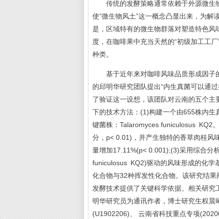
传统的发酵策略通常依赖于外源微生物
使“微生物风土”这一概念凸显出来，为
是，区域特有的微生物群落对塑造特色风
度，在咖啡果中充当天然的“初级加工工
种类。
基于近年来对咖啡风味品质形成因子的
的邱明华研究团队提出“内生真菌可以通
了验证这一设想，该团队对云南的五个主
下的技术方法：(1)构建一个由655株内
键菌株：Talaromyces funiculo
分，p< 0.01)，并产生独特的香草肉桂风
量增加17.11%(p< 0.001);(3)采用综合
funiculosus KQ2)驱动的风味形成
化合物与32种挥发性化合物。该研究结
发酵技术提供了关键科学依据。相关研究工作发表于F
明华研究员为通讯作者，博士研究生权晨
(U1902206)、 云南省科技重点专项(202