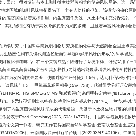
，因此，很难复制与本土咖啡微生物群落相关的复杂风味网络。这一局
解读特定区域的咖啡风味特征提供了一个令人信服的框架。该概念的核心原
味的感官属性起着支撑作用。内生真菌作为这一风土中尚未充分探索的一
厂”，其功能特性有助于高效降解复杂的果胶多糖，且显著丰富风味前体物
持续研究，中国科学院昆明植物研究所植物化学与天然药物全国重点实
过共生适应性调节关键代谢途径进而引导咖啡鲜果风味的形成”的科学设想
要阿拉比卡咖啡品种在三个关键成熟阶段进行了系统采样。研究采用了三
生真菌组成真菌资源库并分析其多样性;(2)筛选出能显著增强风味化学特性
sus KQ2。其作为发酵剂效果显著，使咖啡感官评分提升1.5分，达到精品级标准(≥8
味。该风味与1,3-二甲氧基苯积累相关(OAV=738)，代谢组学分析证实蔗
分析(1H NMR、HS-SPME/GC-MS 和感官评价)来阐明特定菌株(如Talaromyc
的化学基础。多元模型识别出40种菌株特异性代谢标志物(VIP > 1)，包含8种水
果阐明了内生真菌调控风味形成的代谢途径，为基于本土微生物群落的咖啡
ood Chemistry(2026, 503: 147791)。中国科学院昆明植物
曦为论文第一作者。研究工作获得国家自然科学基金-云南联合基金重点项
003AD150006)、云南国际联合创新平台项目(202203AP140106)、中国