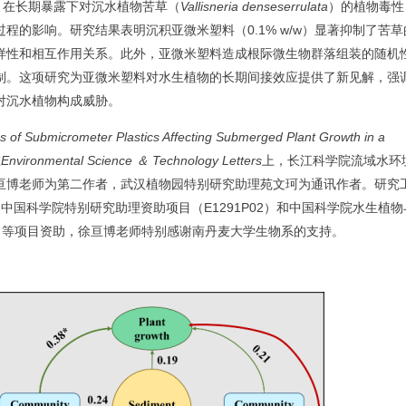
 nm）在长期暴露下对沉水植物苦草（
Vallisneria denseserrulata
）的植物毒性
过程的影响。研究结果表明沉积亚微米塑料（
0.1% w/w）显著抑制了苦
样性和相互作用关系。此外，亚微米塑料造成根际微生物群落组装的随机
制。这项研究为亚微米塑料对水生植物的长期间接效应提供了新见解，
强
对沉水植物构成威胁。
s of Submicrometer Plastics Affecting Submerged Plant Growth in a
在
Environmental Science ＆ Technology Letters
上，长江科学院流域水环
亘博老师为第二作者，武汉植物园特别研究助理苑文珂为通讯作者。研究
1）、中国科学院特别研究助理资助项目（E1291P02）和中国科学院水生
植物
02）等项目资助，徐亘博老师特别感谢南丹麦大学生物系的支持。