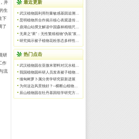
，并
最近更新
草的生
武汉植物园利用剂量敏感基因追溯被子植物和种子植物祖先
性下
昆明植物所合作揭示核心表观遗传调控复合物的二聚化新机
调了
鼎湖山站撰文解读中国森林精细尺度多样性格局与过程
无果之“果”：无性繁殖植物“伪装”浆果，借鸟远行
研究揭示被子植物花粉形态多样性的脉冲式演化模式
热门点击
境研
工作
武汉植物园在亚微米塑料对沉水植物的影响机制研究中取得
与流
我国植物园科研人员发表被子植物一新科——美丽桐科（Wigh
缅甸树萝卜属分类学研究获新进展
为何这边风景独好？--横断山植物多样性形成机制
辰山植物园在牡丹基因组学研究方面获得里程碑式的标志性