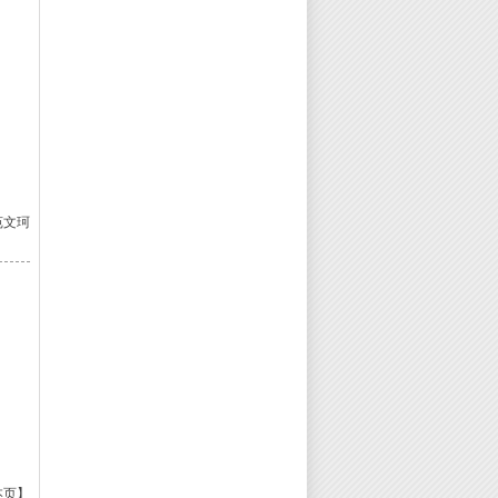
苑文珂
本页】