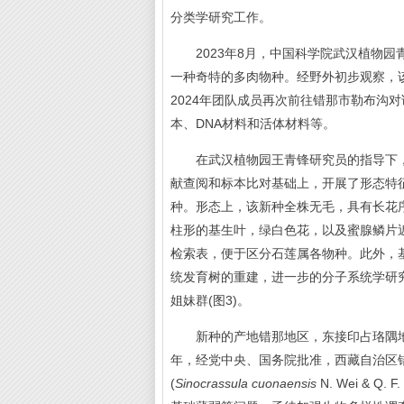
分类学研究工作。
2023年8月，中国科学院武汉植物园
一种奇特的多肉物种。经野外初步观察，该
2024年团队成员再次前往错那市勒布沟
本、DNA材料和活体材料等。
在武汉植物园王青锋研究员的指导下，
献查阅和标本比对基础上，开展了形态特
种。形态上，该新种全株无毛，具有长花
柱形的基生叶，绿白色花，以及蜜腺鳞片近
检索表，便于区分石莲属各物种。此外，基于ITS
统发育树的重建，进一步的分子系统学研
姐妹群(图3)。
新种的产地错那地区，东接印占珞隅地区
年，经党中央、国务院批准，西藏自治区
(
Sinocrassula cuonaensis
N. Wei &