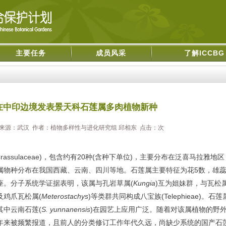
主要任务
成员风采
了解ICCBG
在中印边境发表景天科石莲属多肉植物新种
26 来源：武汉 作者：​植物多样性与进化研究组 邱相东 点击：
次
rassulaceae)，包含约有20种(含种下单位)，主要分布在泛喜马拉雅地
属物种分布在我国西藏、云南、四川等地。石莲属主要特征为花5数，雄蕊
座。分子系统学证据表明，该属与孔岩草属(
Kungia
)互为姐妹群，与瓦松
及鸡爪瓦松属(
Meterostachys
)等类群共同构成八宝族(Telephieae)。石莲
其中云南石莲(
S. yunnanensis
)在园艺上应用广泛。随着对该属植物的野
年来被频繁报道，且前人的分类修订工作年代久远，尚缺少系统的国产石