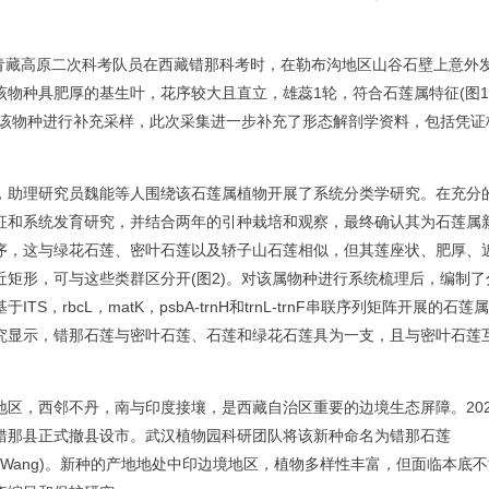
青藏高原二次科考队员在西藏错那科考时，在勒布沟地区山谷石壁上意外
物种具肥厚的基生叶，花序较大且直立，雄蕊1轮，符合石莲属特征(图1
对该物种进行补充采样，此次采集进一步补充了形态解剖学资料，包括凭证
助理研究员魏能等人围绕该石莲属植物开展了系统分类学研究。在充分
征和系统发育研究，并结合两年的引种栽培和观察，最终确认其为石莲属
序，这与绿花石莲、密叶石莲以及轿子山石莲相似，但其莲座状、肥厚、
矩形，可与这些类群区分开(图2)。对该属物种进行系统梳理后，编制了
，rbcL，matK，psbA-trnH和trnL-trnF串联序列矩阵开展的石莲
究显示，错那石莲与密叶石莲、石莲和绿花石莲具为一支，且与密叶石莲
，西邻不丹，南与印度接壤，是西藏自治区重要的边境生态屏障。202
错那县正式撤县设市。武汉植物园科研团队将该新种命名为‌错那石莲
 Q. F. Wang)。新种的产地地处中印边境地区，植物多样性丰富，但面临本底