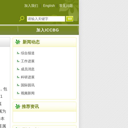
加入我们
|
English
|
常见问题
加入ICCBG
新闻动态
综合报道
工作进展
成员消息
科研进展
国际园讯
区，包
视频新闻
1
属
推荐资讯
属为
外本
莲属