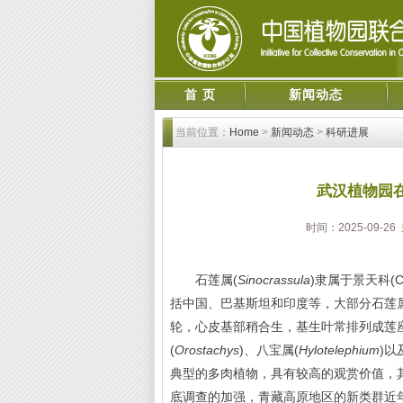
首 页
新闻动态
当前位置：
Home
>
新闻动态
>
科研进展
武汉植物园
时间：2025-09-
石莲属(
Sinocrassula
)隶属于景天科(C
括中国、巴基斯坦和印度等，大部分石莲
轮，心皮基部稍合生，基生叶常排列成莲
(
Orostachys
)、八宝属(
Hylotelephium
)以
典型的多肉植物，具有较高的观赏价值，
底调查的加强，青藏高原地区的新类群近