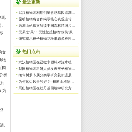
最近更新
武汉植物园利用剂量敏感基因追溯被子植物和种子植物祖先
发现
昆明植物所合作揭示核心表观遗传调控复合物的二聚化新机
)。
鼎湖山站撰文解读中国森林精细尺度多样性格局与过程
无果之“果”：无性繁殖植物“伪装”浆果，借鸟远行
标
研究揭示被子植物花粉形态多样性的脉冲式演化模式
热门点击
的文
新物
武汉植物园在亚微米塑料对沉水植物的影响机制研究中取得
近圆
我国植物园科研人员发表被子植物一新科——美丽桐科（Wigh
分类
缅甸树萝卜属分类学研究获新进展
为何这边风景独好？--横断山植物多样性形成机制
属系
辰山植物园在牡丹基因组学研究方面获得里程碑式的标志性
互为
3
不清、