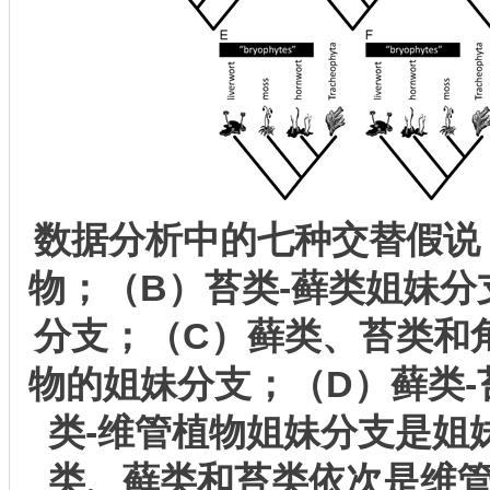
数据分析中的七种交替假说
物；（
B
）苔类
-
藓类姐妹分
分支；（
C
）藓类、苔类和
物的姐妹分支；（
D
）藓类
-
类
-
维管植物姐妹分支是姐
类、藓类和苔类依次是维