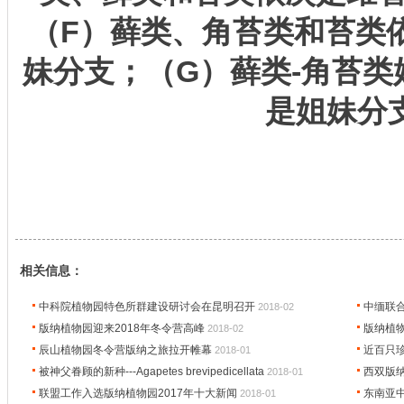
（
F
）藓类、角苔类和苔类
妹分支；（
G
）藓类
-
角苔类
是姐妹分
相关信息：
中科院植物园特色所群建设研讨会在昆明召开
中缅联
2018-02
版纳植物园迎来2018年冬令营高峰
版纳植
2018-02
辰山植物园冬令营版纳之旅拉开帷幕
近百只
2018-01
被神父眷顾的新种---Agapetes brevipedicellata
西双版
2018-01
联盟工作入选版纳植物园2017年十大新闻
东南亚
2018-01