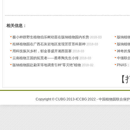
相关信息：
极小种群野生植物伯乐树幼苗在版纳植物园内长势
版纳植
2018-03
桂林植物园在广西石灰岩地区发现苦苣苔科新种
版纳植
2018-03
用科技振兴乡村，郁金香盛开湘西苗寨
神奇的
2018-03
云南植物王国的拓荒者——蔡希陶先生小传
中缅联
2018-03
版纳植物园赴勐宋等地调查引种“零灭绝”植物
PNAS
2018-02
【
Copyright © CUBG 2013-ICCBG 2022 - 中国植物园