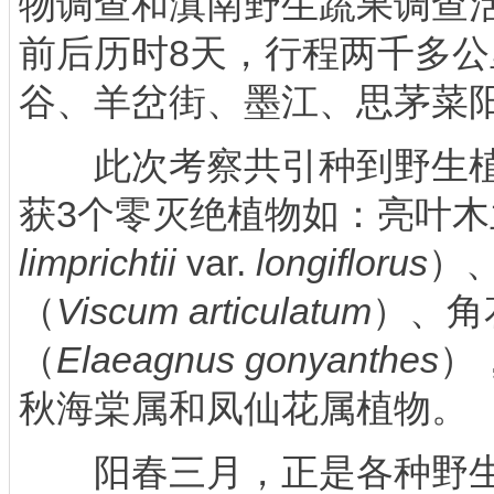
物调查和滇南野生蔬果调查
前后历时8天，行程两千多
谷、羊岔街、墨江、思茅菜
此次考察共引种到野生植物
获3个零灭绝植物如：亮叶木
limprichtii
var.
longiflorus
）
（
Viscum articulatum
）、角
（
Elaeagnus gonyanthes
）
秋海棠属和凤仙花属植物。
阳春三月，正是各种野生