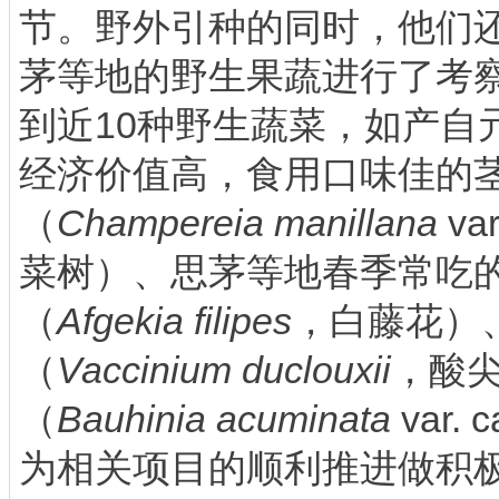
节。野外引种的同时，他们
茅等地的野生果蔬进行了考
到近10种野生蔬菜，如产自
经济价值高，食用口味佳的
（
Champereia manillana
var
菜树）、思茅等地春季常吃
（
Afgekia filipes
，白藤花）
（
Vaccinium duclouxii
，酸
（
Bauhinia acuminata
var.
为相关项目的顺利推进做积