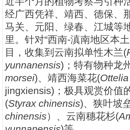
近半个月的植物考察与引种
经广西凭祥、靖西、德保、
马关、元阳、绿春、江城等地
里。针对“西南-滇南地区本
目，收集到云南拟单性木兰(
yunnanensis
)；特有物种龙
morsei
)、靖西海菜花(
Otteli
jingxiensis)；极具观
(
Styrax chinensis
)、狭叶坡垒
chinensis
）、云南穗花杉(
Am
yunnanensis
)等，