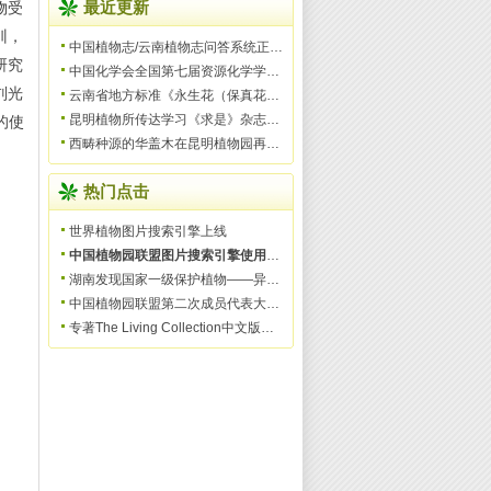
物受
最近更新
训，
中国植物志/云南植物志问答系统正式上线服务
研究
中国化学会全国第七届资源化学学术研讨会在昆明举办
刘光
云南省地方标准《永生花（保真花）加工技术规范》获批发布实
昆明植物所传达学习《求是》杂志发表习近平总书记重要文
的使
西畴种源的华盖木在昆明植物园再次开花
热门点击
世界植物图片搜索引擎上线
中国植物园联盟图片搜索引擎使用指南
湖南发现国家一级保护植物——异形玉叶金花
中国植物园联盟第二次成员代表大会成功召开
专著The Living Collection中文版将作为资料用于联盟培