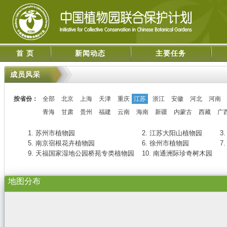
首 页
新闻动态
主要任务
成员风采
按省份：
全部
北京
上海
天津
重庆
江苏
浙江
安徽
河北
河南
青海
甘肃
贵州
福建
云南
海南
新疆
内蒙古
西藏
广
1. 苏州市植物园
2. 江苏大阳山植物园
3
5. 南京宿根花卉植物园
6. 徐州市植物园
7
9. 天福国家湿地公园桥苑专类植物园
10. 南通洲际珍奇树木园
地图分布