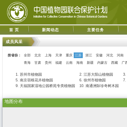
首 页
新闻动态
主要任务
成员风采
按省份：
全部
北京
上海
天津
重庆
江苏
浙江
安徽
河北
河南
青海
甘肃
贵州
福建
云南
海南
新疆
内蒙古
西藏
广
1. 苏州市植物园
2. 江苏大阳山植物园
3
5. 南京宿根花卉植物园
6. 徐州市植物园
7
9. 天福国家湿地公园桥苑专类植物园
10. 南通洲际珍奇树木园
地图分布