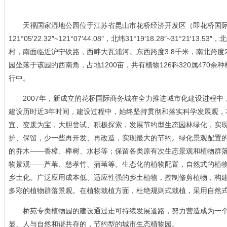
天福国家湿地公园位于江苏省昆山市花桥经济开发区（即花桥国际
121°05′22.32″~121°07′44.08″，北纬31°19′18.28″~31°
村，南面临近沪宁铁路，西畔大瓦浦河。东西跨度3.8千米，南北跨度2.
园坐落于该园的西南角，占地1200亩，共有植物126科320属470
行中。
2007年，新成立的花桥国际商务城在全力推进城市化建设进程中
建设历时近3年时间，建设过程中，始终坚持贯彻和落实科学发展观，
宜、变废为宝，大胆尝试、积极探索，发展节约型生态园林绿化，实
护、保留，少一些再开发、再改造，实现最大的节约。绿化景观配置
的乔木——香樟、榉树、水杉等；保留各类原有次生态景观和植物群
物景观——芦苇、慈孝竹、蒲苇等。生态化的植物配置，自然式的植
乡土化。广泛应用成本低、适应性强的乡土植物，控制修剪植物，构
多彩的植物群落景观。在植物栽植方面，杜绝规则式栽植，采用自然
桥苑专类植物园的建设通过走可持续发展道路，努力营造成为一个
显、人与自然和谐共存的，节约型的城市生态植物园。