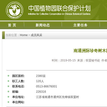
首 页
新闻动态
主要任务
当前位置：
Home
>
成员风采
南通洲际珍奇树木
时间：2019-05-15 来源：联盟秘书处 作
园区面积:
2380亩
职工人数:
120人
联系电话:
0513-86676001
邮编:
226316
单位地址:
江苏省南通市通州区先锋镇双盟村
单位网站: