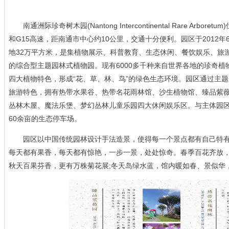
南通洲际珍奇树木园(Nantong Intercontinental Rare Ar
和G15高速，距南通市中心约10公里，交通十分便利。园区于2012年
地32万平方米，是集植物展示、科普教育、生态休闲、餐饮娱乐、旅
的综合型主题园林式植物园。现有6000多千种来自世界各地的珍奇植
四大植物特色，形成“花、草、林、鸟”的绿色生态环境。园区通过主题
旅游特色，拥有热带水果谷、热带名花雨林馆、沙生植物馆、臻品紫
丛林木屋、魔法乐堡、梦幻丛林儿童乐园四大休闲娱乐区。与主体园区配
60余亩的生态停车场。
园区以中国传统园林设计手法造景，使得每一个景点都有自己特有
每天都有果香，每天都有惊艳，一步一景，处处惊奇。春季百花齐放，
秋天百果芬香，更有万株菊花展;冬天岛绿水蓝，馆内暖如春、景似华