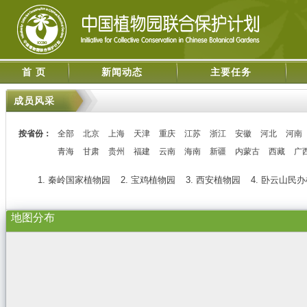
首 页
新闻动态
主要任务
成员风采
按省份：
全部
北京
上海
天津
重庆
江苏
浙江
安徽
河北
河南
青海
甘肃
贵州
福建
云南
海南
新疆
内蒙古
西藏
广
1. 秦岭国家植物园
2. 宝鸡植物园
3. 西安植物园
4. 卧云山民
地图分布