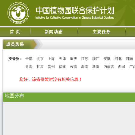
首 页
新闻动态
主要任务
成员风采
按省份：
全部
北京
上海
天津
重庆
江苏
浙江
安徽
河北
河南
青海
甘肃
贵州
福建
云南
海南
新疆
内蒙古
西藏
广
您好，该省份暂时没有相关信息！
地图分布