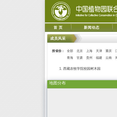
首 页
新闻动态
成员风采
按省份：
全部
北京
上海
天津
重庆
青海
甘肃
贵州
福建
云南
1. 西藏农牧学院校园树木园
地图分布