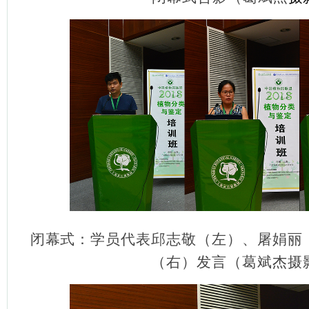
闭幕式：学员代表邱志敬（左）、屠娟丽
（右）发言（葛斌杰摄