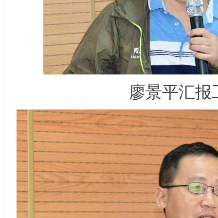
廖景平汇报工