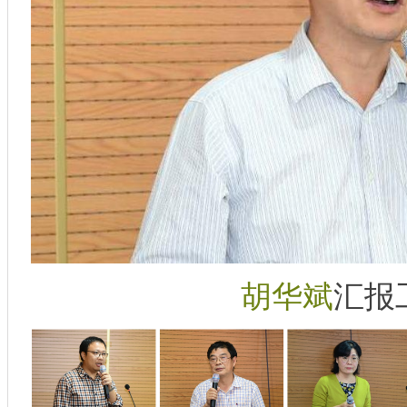
胡华斌
汇报