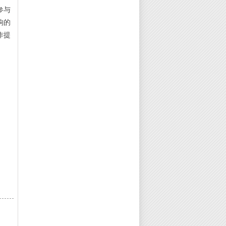
参与
响的
作提