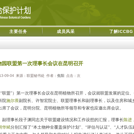
主要任务
成员风采
了解ICCBG
物园联盟第一次理事长会议在昆明召开
13-09-04 来源：联盟秘书处 作者：
焦阳
点击：
次
称
“
联盟
”
）第一次理事长会议在昆明植物所召开，会议就联盟发展的定位、
科院
施尔畏
副院长、许智宏院士、联盟理事长和副理事长，以及住房和城
出席了会议，昆明分院、昆明植物所等领导和专家也应邀出席会议。
、副理事长段子渊同志关于联盟建设情况和工作设想的汇报，理事长
陈进
胡华斌
分别汇报了
“
本土物种全覆盖保护计划
”
、
“
评估与认证
”
、
“
人才队伍