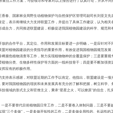
等重点工作方案，与会领导和专家对以上报告进行了认真讨论，并从不同
王香春、国家林业局野生动植物保护与自然保护区管理司副司长刘亚文先
肯定，表示将继续大力支持联盟工作，并提出了具体工作建议，认为相关
形成合力，共同推进联盟建设，积极促进我国植物园建设的科学、规范和
开放的合作平台，其定位、作用和发展目标要进一步明确，一是应针对不
联盟对植物园建设的分类指导的重要作用，有效促进我国植物园规范发展
珍稀濒危植物清查等工作，努力实现植物物种的全覆盖保护；三是要重视
爱植物分类、生物多样性保护等方面的一线科技骨干；四是要不断加强资
发挥应有的积极作用。
的支持表示感谢，对联盟近期的工作予以肯定。他指出，联盟建设是一项
，要对我国植物园的现状和未来发展具有充分的了解和把握，树立科学、
科技领域的形式主义和官僚主义，秉承
“
星星之火，可以燎原
”
的信念，扎
，一是不要替代目前植物园日常工作，二是不要卷入体制问题，三是不要
实现
“
三个多做
”
，一是多做开拓性的工作，二是多做全局性的、长远性的