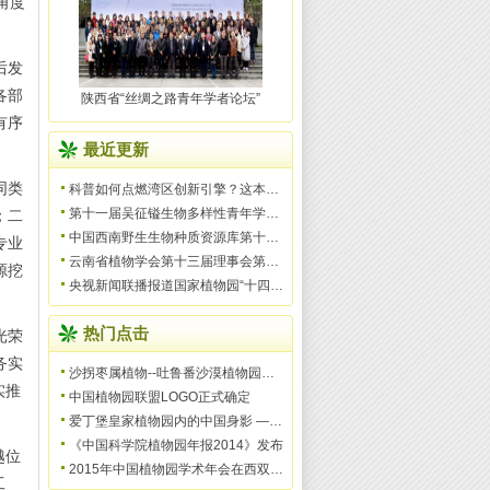
角度
后发
各部
陕西省“丝绸之路青年学者论坛”
有序
最近更新
同类
科普如何点燃湾区创新引擎？这本书给出“战略答案”
第十一届吴征镒生物多样性青年学术论坛在昆明举办
；二
中国西南野生生物种质资源库第十八届学术年会顺利召开
专业
云南省植物学会第十三届理事会第五次会议在昆明植物所召
源挖
央视新闻联播报道国家植物园“十四五”期间野生植物保护
热门点击
光荣
务实
沙拐枣属植物--吐鲁番沙漠植物园的镇园之宝
实推
中国植物园联盟LOGO正式确定
爱丁堡皇家植物园内的中国身影 ——联盟人才培训计划进
《中国科学院植物园年报2014》发布
越位
2015年中国植物园学术年会在西双版纳开幕
工