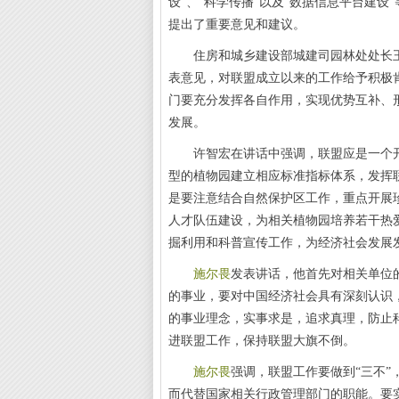
设
”
、
“
科学传播
”
以及
“
数据信息平台建设
”
提出了重要意见和建议。
住房和城乡建设部城建司园林处处长
表意见，对联盟成立以来的工作给予积极
门要充分发挥各自作用，实现优势互补、
发展。
许智宏在讲话中强调，联盟应是一个
型的植物园建立相应标准指标体系，发挥
是要注意结合自然保护区工作，重点开展
人才队伍建设，为相关植物园培养若干热
掘利用和科普宣传工作，为经济社会发展
施尔畏
发表讲话，他首先对相关单位
的事业，要对中国经济社会具有深刻认识
的事业理念，实事求是，追求真理，防止
进联盟工作，保持联盟大旗不倒。
施尔畏
强调，联盟工作要做到
“
三不
”
而代替国家相关行政管理部门的职能。要