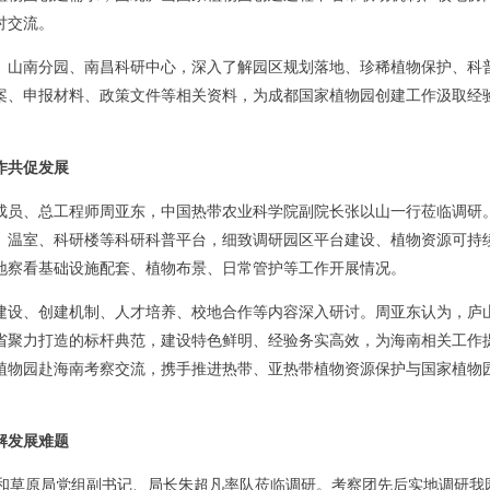
讨交流。
山南分园、南昌科研中心，深入了解园区规划落地、珍稀植物保护、科
案、申报材料、政策文件等相关资料，为成都国家植物园创建工作汲取经
作共促发展
组成员、总工程师周亚东，中国热带农业科学院副院长张以山一行莅临调研
、温室、科研楼等科研科普平台，细致调研园区平台建设、植物资源可持
地察看基础设施配套、植物布景、日常管护等工作开展情况。
设、创建机制、人才培养、校地合作等内容深入研讨。周亚东认为，庐
省聚力打造的标杆典范，建设特色鲜明、经验务实高效，为海南相关工作
植物园赴海南考察交流，携手推进热带、亚热带植物资源保护与国家植物
解发展难题
业和草原局党组副书记、局长朱超凡率队莅临调研。考察团先后实地调研我