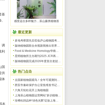
普基
验、
感受远古多样魅力，辰山蕨类植物首
最近更新
多地考察团先后莅临庐山植物园考察交流 共探国家植物园
。调
版纳植物园联合央视新闻推出世界雨林日直播活动
Food & Medicine Homology华南地区编委会暨药食同源学术
续利
昆明植物所主办期刊2025 JCR再创佳绩
版纳植物园完成2026年度首次老挝生物多样性考察
山国
热门点击
提供
园体
去国家植物园观鸟！全年可观测到200多种
西安市秦岭保护办公室焦维发书记调研秦岭国家植物园
六角天轮柱花开上海植物园
上海辰山植物园运营网站“多识植物百科”迎来试运营一周
珍稀杜鹃品种‘绿色光辉’绽放上海植物园
园本