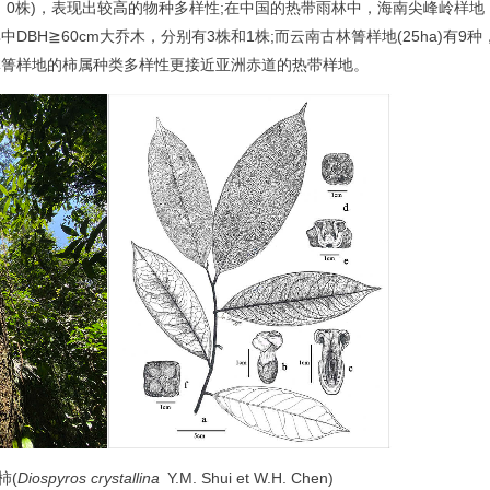
乔木，0株)，表现出较高的物种多样性;在中国的热带雨林中，海南尖峰岭样地
，其中DBH≧60cm大乔木，分别有3株和1株;而云南古林箐样地(25ha)有9种
，古林箐样地的柿属种类多样性更接近亚洲赤道的热带样地。
柿(
Diospyros crystallina
Y.M. Shui et W.H. Chen)