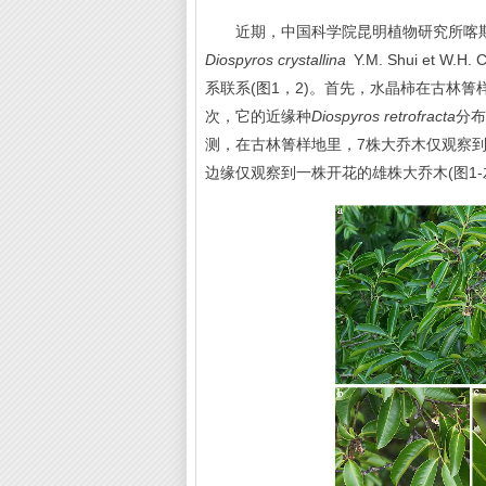
近期，中国科学院昆明植物研究所喀斯
Diospyros crystallina
Y.M. Shui e
系联系(图1，2)。首先，水晶柿在古林箐
次，它的近缘种
Diospyros retrofracta
分布
测，在古林箐样地里，7株大乔木仅观察到1
边缘仅观察到一株开花的雄株大乔木(图1