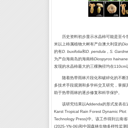
历史资料初步显示水晶柿可能是至今世界热带
米以上柿属植物大树有产自澳大利亚的
Di
的有
D. buxifolia
和
D. pendula
，
S. Gardne
为产自海南岛的海南柿
Diospyros hainane
发现的水晶柿最大的三棵胸径均在110cm
随着热带雨林片段化和破碎化的不断加
多技术手段观测和多学科交叉研究，掌握
助于热带雨林的逐步修复和科学保护。
该研究结果以Addenda的形式发表在近期出版的专著(C
Karst Tropical Rain Forest Dynamic Plot:
Technology Press)中。该工作得到
(2025-YN-06)和中国森林生物多样性