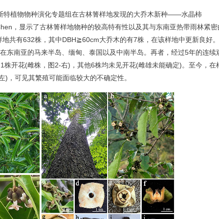
特植物物种演化专题组在古林箐样地发现的大乔木新种——水晶柿
t W.H. Chen，显示了古林箐样地物种的较高特有性以及其与东南亚热带雨林紧
样地共有632株，其中DBH≧60cm大乔木的有7株，在该样地中更新良好
在东南亚的马来半岛、缅甸、泰国以及中南半岛。再者，经过5年的连续
株开花(雌株，图2-右)，其他6株均未见开花(雌雄未能确定)。至今，在
-左)，可见其繁殖可能面临较大的不确定性。