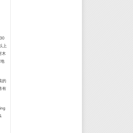
30
米以上
树木
样地
续的
将有
ng
&