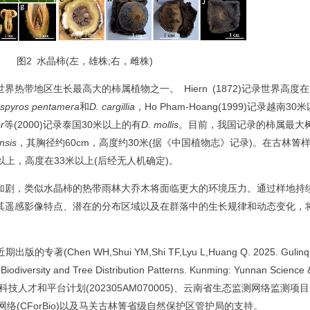
图2 水晶柿(左，雄株;右，雌株)
地区生长最高大的柿属植物之一。 Hiern (1872)记录世界高度在
ospyros pentamera
和
D. cargillia
，Ho Pham-Hoang(1999)记录越南30
r
等(2000)记录泰国30米以上的有
D. mollis
。目前，我国记录的柿属最大
nsis
，其胸径约60cm，高度约30米(据《中国植物志》记录)。在古林箐
以上，高度在33米以上(后经无人机确定)。
剧，类似水晶柿的热带雨林大乔木将面临更大的环境压力。通过样地持
其遥感影像特点、潜在的分布区域以及在群落中的生长规律和动态变化，
hen WH,Shui YM,Shi TF,Lyu L,Huang Q. 2025. Gulinqi
 Biodiversity and Tree Distribution Patterns. Kunming: Yunnan Science 
云南省科技人才和平台计划(202305AM070005)、云南省生态监测网络监测项目
监测网络(CForBio)以及马关古林箐省级自然保护区管护局的支持。