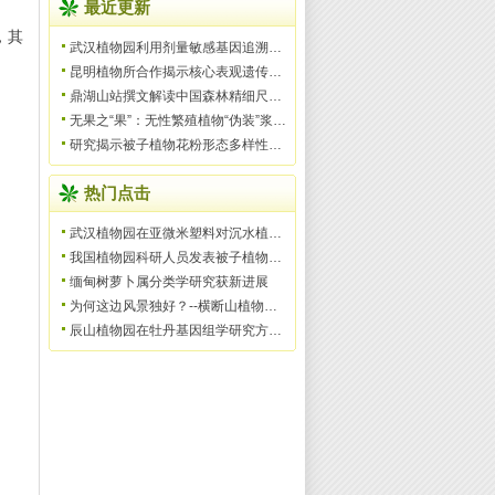
最近更新
，其
武汉植物园利用剂量敏感基因追溯被子植物和种子植物祖先
昆明植物所合作揭示核心表观遗传调控复合物的二聚化新机
鼎湖山站撰文解读中国森林精细尺度多样性格局与过程
无果之“果”：无性繁殖植物“伪装”浆果，借鸟远行
研究揭示被子植物花粉形态多样性的脉冲式演化模式
热门点击
武汉植物园在亚微米塑料对沉水植物的影响机制研究中取得
我国植物园科研人员发表被子植物一新科——美丽桐科（Wigh
缅甸树萝卜属分类学研究获新进展
为何这边风景独好？--横断山植物多样性形成机制
辰山植物园在牡丹基因组学研究方面获得里程碑式的标志性