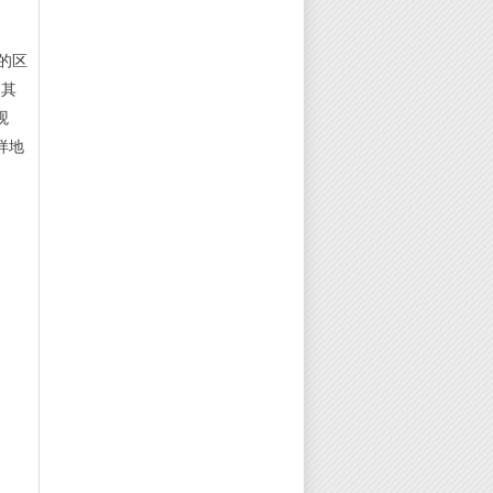
密的区
。其
观
样地