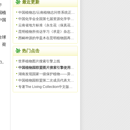
最近更新
于
国植
中国植物志/云南植物志问答系统正式上线服务
中国化学会全国第七届资源化学学术研讨会在昆明举办
中国
云南省地方标准《永生花（保真花）加工技术规范》获批发布实
昆明植物所传达学习《求是》杂志发表习近平总书记重要文
全球
西畴种源的华盖木在昆明植物园再次开花
、荷
热门点击
世界植物图片搜索引擎上线
力。
中国植物园联盟图片搜索引擎使用指南
湖南发现国家一级保护植物——异形玉叶金花
中国植物园联盟第二次成员代表大会成功召开
专著The Living Collection中文版将作为资料用于联盟培