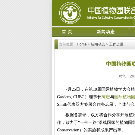
首 页
新闻动态
当前位置：
Home
>
新闻动态
>
工作进展
中国植物园
时间：20
7
月
25
日，在第
19
届国际植物学大会植
Gardens, CUBG
）理事长
陈进
与
国际植物
Smith
代表双方签署合作备忘录，全体与会
根据备忘录，双方将合作分享开展植
作，致力于“一带一路”沿线国家的植物园
Conservation
）的实施和成果产出等。