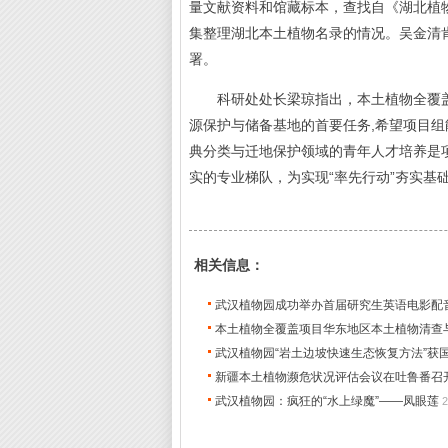
量文献资料和馆藏标本，查找自《湖北植
集整理湖北本土植物名录的情况。吴金清
署。
科研处处长梁琼指出，本土植物全覆盖保
源保护与储备基地的首要任务,希望项目组
典分类与迁地保护领域的青年人才培养是
实的专业梯队，为实现“率先行动”夯实基
相关信息：
武汉植物园成功举办首届研究生英语电影配
本土植物全覆盖项目华东地区本土植物清查
武汉植物园“岩土边坡快速生态恢复方法”获
新疆本土植物濒危状况评估会议在吐鲁番召
武汉植物园：疯狂的“水上绿魔”——凤眼莲
2