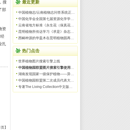
，搜
最近更新
了部
中国植物志/云南植物志问答系统正式上线服务
中国化学会全国第七届资源化学学术研讨会在昆明举办
云南省地方标准《永生花（保真花）加工技术规范》获批发布实
物资
昆明植物所传达学习《求是》杂志发表习近平总书记重要文
，经
西畴种源的华盖木在昆明植物园再次开花
业扎
热门点击
世界植物图片搜索引擎上线
中国植物园联盟图片搜索引擎使用指南
湖南发现国家一级保护植物——异形玉叶金花
中国植物园联盟第二次成员代表大会成功召开
专著The Living Collection中文版将作为资料用于联盟培
本页】