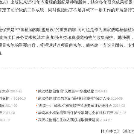
物志》出版以来近40年内发现的新纪录种和新种，结合多年研究成果积累
肯定了前阶段的工作成绩，同时也指出了不足并就下一步工作的开展进行
护是“中国植物园联盟建设”的重要内容,同时也是作为国家战略植物植
能按项目任务要求摸清本底,加强各类珍稀濒危植物的收集保护。她强调
项目实施的重要内容，希望通过该项目的实施，能搭建一支吃苦耐劳、专
础。
音大赛
武汉植物园发现“灭绝百年”水生植物
2014-12
2014-11
与保护（
武汉植物园“自然笔记”系列科普课堂“探访入侵
2014-10
2014-09
国家
“西南—川藏地区”植物保护等级专家评估研讨会
2014-09
2014-08
开
华南本土植物清查与保护专家研讨会在桂林召开
2014-08
2014-07
武汉植物园在生物农药领域取得新进展
014-07
2014-07
【打印本页】
【关闭