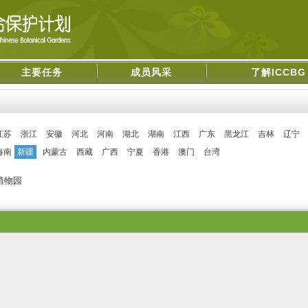
主要任务
成员风采
了解ICCBG
江苏
浙江
安徽
河北
河南
湖北
湖南
江西
广东
黑龙江
吉林
辽宁
海南
新疆
内蒙古
西藏
广西
宁夏
香港
澳门
台湾
植物园