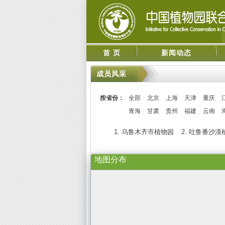
首 页
新闻动态
成员风采
按省份：
全部
北京
上海
天津
重庆
青海
甘肃
贵州
福建
云南
1. 乌鲁木齐市植物园
2. 吐鲁番沙漠
地图分布