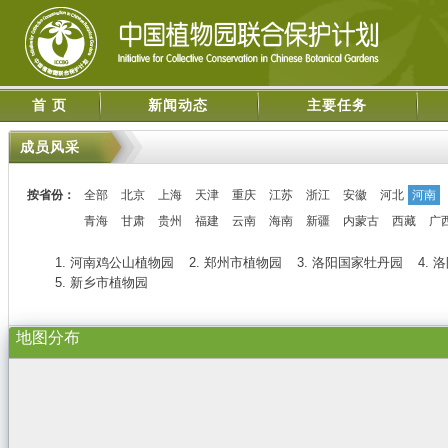
首 页
新闻动态
主要任务
成员风采
按省份：
全部
北京
上海
天津
重庆
江苏
浙江
安徽
河北
河南
青海
甘肃
贵州
福建
云南
海南
新疆
内蒙古
西藏
广
1. 河南鸡公山植物园
2. 郑州市植物园
3. 洛阳国家牡丹园
4.
5. 新乡市植物园
地图分布