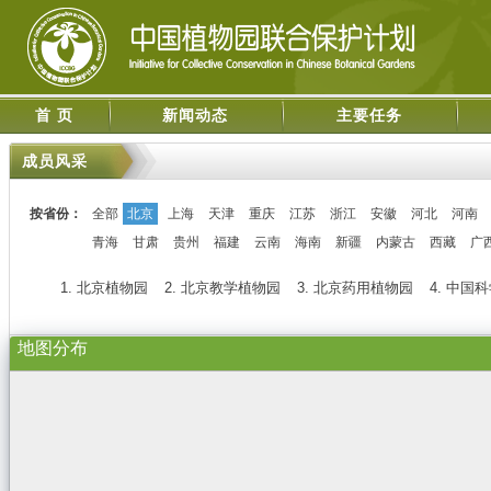
首 页
新闻动态
主要任务
成员风采
按省份：
全部
北京
上海
天津
重庆
江苏
浙江
安徽
河北
河南
青海
甘肃
贵州
福建
云南
海南
新疆
内蒙古
西藏
广
1. 北京植物园
2. 北京教学植物园
3. 北京药用植物园
4. 中
地图分布