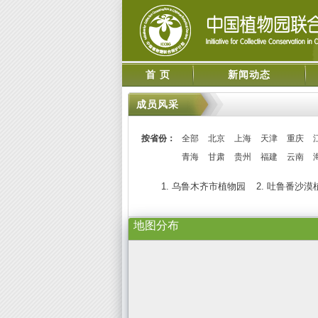
首 页
新闻动态
成员风采
按省份：
全部
北京
上海
天津
重庆
青海
甘肃
贵州
福建
云南
1. 乌鲁木齐市植物园
2. 吐鲁番沙漠
地图分布