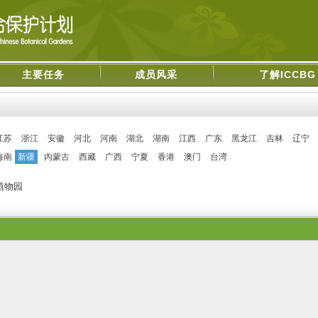
主要任务
成员风采
了解ICCBG
江苏
浙江
安徽
河北
河南
湖北
湖南
江西
广东
黑龙江
吉林
辽宁
海南
新疆
内蒙古
西藏
广西
宁夏
香港
澳门
台湾
植物园