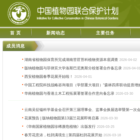
首 页
新闻动态
主要任务
成员消息
湖南省植物园保育所完成湖南苦苣苔科植物资源本底调查
2026-04-02
版纳植物园与菲律宾大学洛斯巴尼奥斯分校签署合作备忘录
2026-04-0
西安植物园春季花展开始啦！
2026-04-01
中国工程院科技战略咨询项目（学部重大项目）“森林四库联动提质增
华南植物园与香港土木工程拓展署签署合作意向备忘录
2026-03-30
云南吴征镒科学基金会召开第三届理事会、监事会换届选举暨第一次
花展预告 | 版纳植物园第13届兰花展即将启幕
2026-03-30
《华南国家植物园珍稀濒危植物》出版发行
2026-03-25
春芳花意浓，杜鹃满境生 | 第四届杜鹃花展开始
2026-03-18