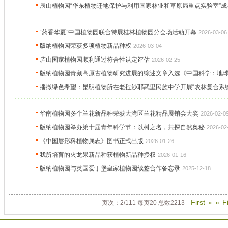
辰山植物园“华东植物迁地保护与利用国家林业和草原局重点实验室”成
“药香华夏”中国植物园联合特展桂林植物园分会场活动开幕
2026-03-06
版纳植物园荣获多项植物新品种权
2026-03-04
庐山国家植物园顺利通过符合性认定评估
2026-02-25
版纳植物园青藏高原古植物研究进展的综述文章入选《中国科学：地球科
播撒绿色希望：昆明植物所在老挝沙耶武里民族中学开展“农林复合系
华南植物园多个兰花新品种荣获大湾区兰花精品展销会大奖
2026-02-0
版纳植物园举办第十届青年科学节：以树之名，共探自然奥秘
2026-02
《中国唇形科植物属志》图书正式出版
2026-01-26
我所培育的火龙果新品种获植物新品种授权
2026-01-16
版纳植物园与英国爱丁堡皇家植物园续签合作备忘录
2025-12-18
First
«
»
F
页次：2/111 每页20 总数2213