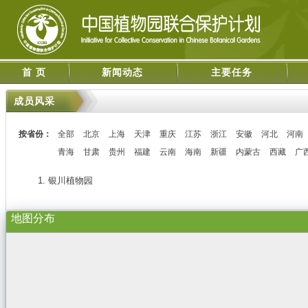
首 页
新闻动态
主要任务
成员风采
按省份：
全部
北京
上海
天津
重庆
江苏
浙江
安徽
河北
河南
青海
甘肃
贵州
福建
云南
海南
新疆
内蒙古
西藏
广
1. 银川植物园
地图分布