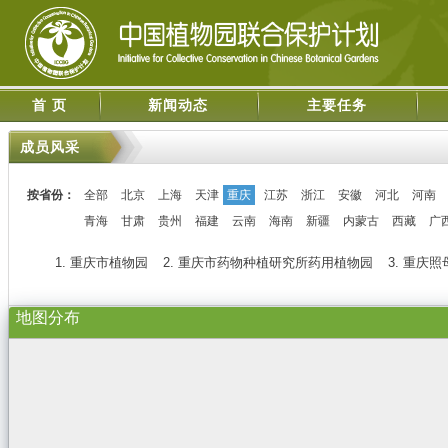
首 页
新闻动态
主要任务
成员风采
按省份：
全部
北京
上海
天津
重庆
江苏
浙江
安徽
河北
河南
青海
甘肃
贵州
福建
云南
海南
新疆
内蒙古
西藏
广
1. 重庆市植物园
2. 重庆市药物种植研究所药用植物园
3. 重庆
地图分布