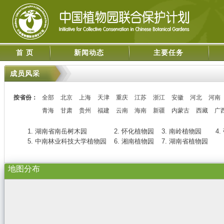
首 页
新闻动态
主要任务
成员风采
按省份：
全部
北京
上海
天津
重庆
江苏
浙江
安徽
河北
河南
青海
甘肃
贵州
福建
云南
海南
新疆
内蒙古
西藏
广
1. 湖南省南岳树木园
2. 怀化植物园
3. 南岭植物园
4
5. 中南林业科技大学植物园
6. 湘南植物园
7. 湖南省植物园
地图分布