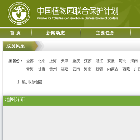
首 页
新闻动态
主要任务
成员风采
按省份：
全部
北京
上海
天津
重庆
江苏
浙江
安徽
河北
河南
青海
甘肃
贵州
福建
云南
海南
新疆
内蒙古
西藏
广
1. 银川植物园
地图分布