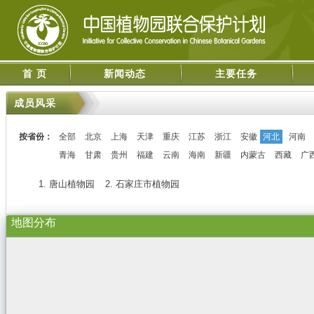
首 页
新闻动态
主要任务
成员风采
按省份：
全部
北京
上海
天津
重庆
江苏
浙江
安徽
河北
河南
青海
甘肃
贵州
福建
云南
海南
新疆
内蒙古
西藏
广
1. 唐山植物园
2. 石家庄市植物园
地图分布