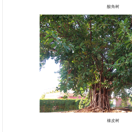
酸角树
橡皮树