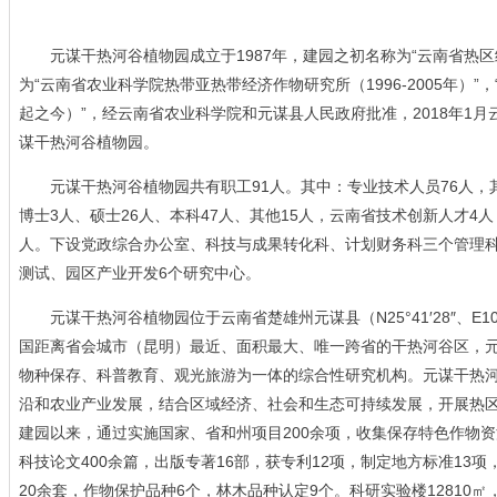
元谋干热河谷植物园成立于1987年，建园之初名称为“云南省热区经济
为“云南省农业科学院热带亚热带经济作物研究所（1996-2005年）”
起之今）”，经云南省农业科学院和元谋县人民政府批准，2018年1
谋干热河谷植物园。
元谋干热河谷植物园共有职工91人。其中：专业技术人员76人，其中
博士3人、硕士26人、本科47人、其他15人，云南省技术创新人才4
人。下设党政综合办公室、科技与成果转化科、计划财务科三个管理
测试、园区产业开发6个研究中心。
元谋干热河谷植物园位于云南省楚雄州元谋县（N25°41′28″、E10
国距离省会城市（昆明）最近、面积最大、唯一跨省的干热河谷区，
物种保存、科普教育、观光旅游为一体的综合性研究机构。元谋干热
沿和农业产业发展，结合区域经济、社会和生态可持续发展，开展热
建园以来，通过实施国家、省和州项目200余项，收集保存特色作物资源
科技论文400余篇，出版专著16部，获专利12项，制定地方标准13
20余套，作物保护品种6个，林木品种认定9个。科研实验楼12810