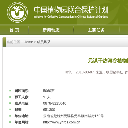
首 页
新闻动态
主要任务
当前位置：
Home
>
成员风采
元谋干热河谷植物
时间：2018-03-07 来源：联盟秘书处
园区面积:
5060亩
职工人数:
91人
联系电话:
0878-8225646
邮编:
651300
单位地址:
云南省楚雄州元谋县元马镇南城街150号
单位网站:
http://www.ynrqs.com.cn