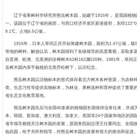
辽宁省果树科学研究所熊岳树木园，始建于1915年， 是我国植物
一。该园位于辽宁省的南部，与营口经济开发区新港接邻，东经122°09′，
9.1℃。占地6.5公顷，
1915年，日本人草间正庆开始筹建树木园，面积为1.47公顷，
等地的树种。解放以后，树木园得到了各级领导的高度重视，采取多渠
自亚洲、欧洲、北美洲的珍稀树木62科162属520种。1981年，
岳树木园内亲手栽植的北美乔松树下，以示纪念。
熊岳树木园以活物标本的形式保存着北方树木各种资源，为农林科
类、生态习性等提供实物标本，为林业、果树选种和育种提供了重要
省生态文化教育基地。
熊岳树木园先后与全国40多家的植物园长期保持业务往来，并成为
本、韩国、新加坡、澳大利亚、加拿大、美国等24个国家和地区的国
省市领导都很关注树木园的发展，原国务院副总理王任重同志、全国
临此园，给予关怀和指导，对熊岳树木园的发展有很大的推动和促进