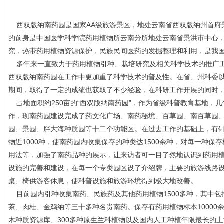
西双版纳南药园是国家AA级旅游景区，地处云南省西双版纳州首府景
的前身是中国医学科学院药用植物所云南分所地处云南省景洪市中心，
究，热带药用植物资源保护，民族民间医药的发掘整理和利用，是我
多年来一直致力于药用植物引种、栽培研究及相关科学技术的推广工作
西双版纳南药园在工作中更加重了科学技术的普及性。在省、州科委以
期间，取得了一定的成绩也获取了不少经验，在科研工作开展的同时
占地面积约250亩的“西双版纳南药园”，作为省级科普教育基地，
作，现南药园建设完成了药文化广场、南药秘境、百草园、南百草园
园、景园、胖大海种质园等十二个功能区。在过去工作的基础上，有
物近1000种，使南药园内收集保存的种类达1500余种，对每一种
用法等，加强了南药品种的展示，让来访者可一目了然地认识到药用
设施的完善和建设，在每一个专类园区设了介绍牌，主要的旅游线路
桌、椅供游客休息，使科普设施和旅游环境得到极大地改善。
目前园内引种收集南药、民族药及其他药用植物1500多种，其中包
茶、肉桂、金鸡纳等三十多种名贵南药。保存有药用植物标本10000
木种质资源库、300多种原生兰科植物以及国内人工种植年限最长的