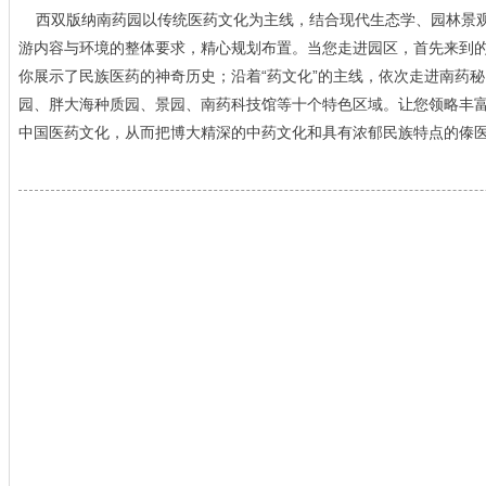
西双版纳南药园以传统医药文化为主线，结合现代生态学、园林景观
游内容与环境的整体要求，精心规划布置。当您走进园区，首先来到
你展示了民族医药的神奇历史；沿着“药文化”的主线，依次走进南药
园、胖大海种质园、景园、南药科技馆等十个特色区域。让您领略丰
中国医药文化，从而把博大精深的中药文化和具有浓郁民族特点的傣