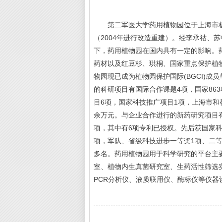
第二军医大学药用植物园位于上海市杨浦
（2004年进行改造重建）。经李承祜、
下，药用植物园在国内具有一定的影响。药
药材以及红豆杉、珙桐、国家重点保护植
物园现已成为植物园保护国际(BGCI)
的科研项目有国际合作课题4项，国家86
目6项，国家科技推广项目1项，上海市和
余万元。与企业合作进行的新药研究项目有
项，其中有6项专利已授权。先后获国家科
项，军队、省级科技进步一等奖1项、二等奖
多名。药用植物园用于科学研究的平台主
室、植物内生真菌研究室、生药活性筛选实
PCR分析仪、液质联用仪、酶标仪等仪器设