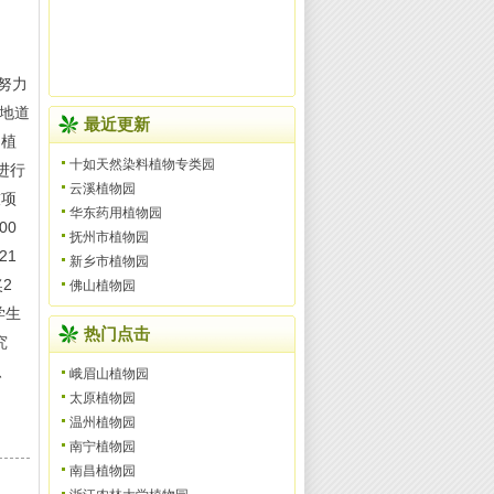
努力
的地道
最近更新
用植
十如天然染料植物专类园
进行
云溪植物园
技项
华东药用植物园
00
抚州市植物园
21
新乡市植物园
2
佛山植物园
学生
热门点击
究
、
峨眉山植物园
太原植物园
温州植物园
南宁植物园
南昌植物园