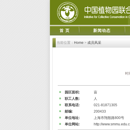
首 页
新闻动态
当前位置：
Home
>
成员风采
时
园区面积:
亩
职工人数:
人
联系电话:
021-81871305
邮编:
200433
单位地址:
上海市翔殷路800号
单位网站:
http://www.smmu.edu.c