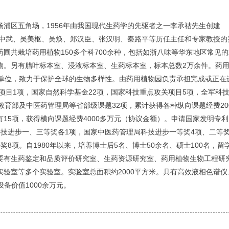
区五角场，1956年由我国现代生药学的先驱者之一李承祜先生创建
苏中武、吴美枢、吴焕、郑汉臣、张汉明、秦路平等历任主任和专家教授的
圃共栽培药用植物150多个科700余种，包括如浙八味等华东地区常见
物。另有腊叶标本室、浸液标本室、生药标本室，标本总数2万余件。药
成员单位，致力于保护全球的生物多样性。由药用植物园负责承担完成或正在
3项目1项，国家自然科学基金22项，国家科技重点攻关项目5项，全军科
教育部及中医药管理局等省部级课题32项，累计获得各种纵向课题经费20
15项，获得横向课题经费4000多万元（协议金额）。申请国家发明专利
技进步一、三等奖各1项，国家中医药管理局科技进步一等奖4项、二等奖
8项。自1980年以来，培养博士后5名、博士50余名、硕士100名，留
要有生药鉴定和品质评价研究室、生药资源研究室、药用植物生物工程研
验室等多个实验室。实验室总面积约2000平方米。具有高效液相色谱仪
备价值1000余万元。