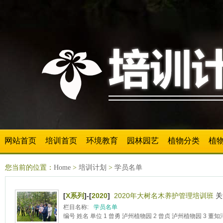
网站首页
培训首页
环境教育
园林园艺
植物分类
植
您当前的位置：
Home
>
培训计划
>
学员名单
[
X系列
]-[
2020
]
2020年大树名木养护管理培训班
关
栏目名称:
学员名单
编号 姓名 单位 1 曾勇 泸州植物园 2 曾贞 泸州植物园 3 董知洋