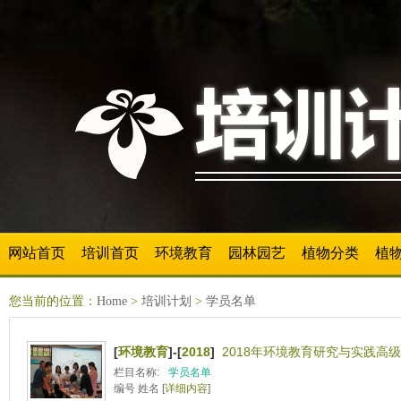
网站首页
培训首页
环境教育
园林园艺
植物分类
植
您当前的位置：
Home
>
培训计划
>
学员名单
[
环境教育
]-[
2018
]
2018年环境教育研究与实践高级
栏目名称:
学员名单
编号 姓名 [
详细内容
]