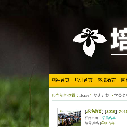
网站首页
培训首页
环境教育
园
您当前的位置：
Home
>
培训计划
>
学员名
[
环境教育
]-[
2016
]
20
栏目名称:
学员名单
编号 姓名 [
详细内容
]