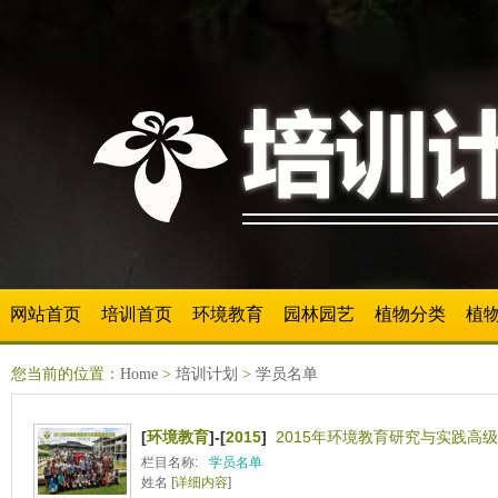
网站首页
培训首页
环境教育
园林园艺
植物分类
植
您当前的位置：
Home
>
培训计划
>
学员名单
[
环境教育
]-[
2015
]
2015年环境教育研究与实践高级
栏目名称:
学员名单
姓名 [
详细内容
]