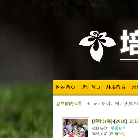
网站首页
培训首页
环境教育
园
您当前的位置：
Home
>
培训计划
>
学员名
[
植物分类
]-[
2018
]
20
栏目名称:
学员名单
编号 姓名 [
详细内容
]