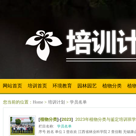
网站首页
培训首页
环境教育
园林园艺
植物分类
植
您当前的位置：
Home
>
培训计划
>
学员名单
[
植物分类
]-[
2023
]
2023年植物分类与鉴定培训班学
栏目名称:
学员名单
序号 姓名 单位 1 曾欢欢 江西省林业科学院 2 查佳毅 无锡康