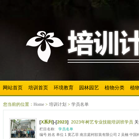
网站首页
培训首页
环境教育
园林园艺
植物分类
植
您当前的位置：
Home
>
培训计划
>
学员名单
[
X系列
]-[
2023
]
2023年树艺专业技能培训班学员
关
栏目名称:
学员名单
编号 姓名 单位 1 黄乙菲 南京庭柯软装有限公司 2 吴楠 中国