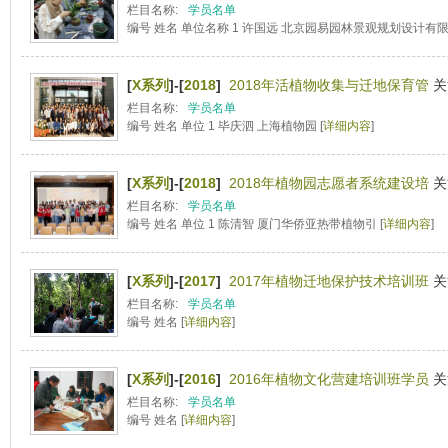
栏目名称:
学员名单
编号 姓名 单位名称 1 许国远 北京园易园林景观规划设计有限公司
[
X系列
]-[
2018
]
2018年活植物收集与迁地保育管
关
栏目名称:
学员名单
编号 姓名 单位 1 毕庆泗 上海植物园 [
详细内容
]
[
X系列
]-[
2018
]
2018年植物园志愿者系统建设培
关
栏目名称:
学员名单
编号 姓名 单位 1 陈清智 厦门华侨亚热带植物引 [
详细内容
]
[
X系列
]-[
2017
]
2017年植物迁地保护技术培训班
关
栏目名称:
学员名单
编号 姓名 [
详细内容
]
[
X系列
]-[
2016
]
2016年植物文化营建培训班学员
关
栏目名称:
学员名单
编号 姓名 [
详细内容
]